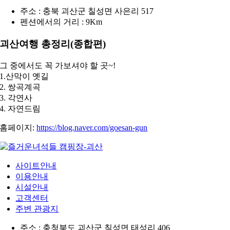
주소 : 충북 괴산군 칠성면 사은리 517
펜션에서의 거리 : 9Km
괴산여행 총정리(종합편)
그 중에서도 꼭 가보셔야 할 곳~!
1.산막이 옛길
2. 쌍곡계곡
3. 각연사
4. 자연드림
홈페이지:
https://blog.naver.com/goesan-gun
사이트안내
이용안내
시설안내
고객센터
주변 관광지
주소 : 충청북도 괴산군 칠성면 태성리 406