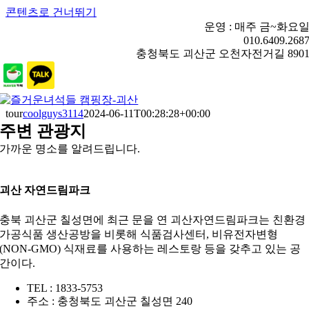
콘텐츠로 건너뛰기
운영 : 매주 금~화요
010.6409.268
충청북도 괴산군 오천자전거길 890
tour
coolguys3114
2024-06-11T00:28:28+00:00
주변 관광지
가까운 명소를 알려드립니다.
괴산 자연드림파크
충북 괴산군 칠성면에 최근 문을 연 괴산자연드림파크는 친환경
가공식품 생산공방을 비롯해 식품검사센터, 비유전자변형
(NON-GMO) 식재료를 사용하는 레스토랑 등을 갖추고 있는 공
간이다.
TEL : 1833-5753
주소 : 충청북도 괴산군 칠성면 240