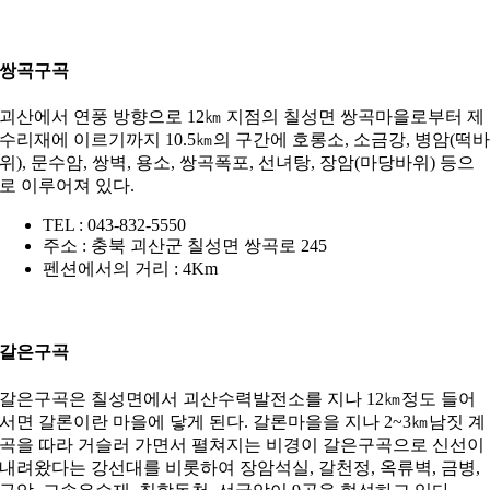
쌍곡구곡
괴산에서 연풍 방향으로 12㎞ 지점의 칠성면 쌍곡마을로부터 제
수리재에 이르기까지 10.5㎞의 구간에 호롱소, 소금강, 병암(떡
위), 문수암, 쌍벽, 용소, 쌍곡폭포, 선녀탕, 장암(마당바위) 등으
로 이루어져 있다.
TEL : 043-832-5550
주소 : 충북 괴산군 칠성면 쌍곡로 245
펜션에서의 거리 : 4Km
갈은구곡
갈은구곡은 칠성면에서 괴산수력발전소를 지나 12㎞정도 들어
서면 갈론이란 마을에 닿게 된다. 갈론마을을 지나 2~3㎞남짓 계
곡을 따라 거슬러 가면서 펼쳐지는 비경이 갈은구곡으로 신선이
내려왔다는 강선대를 비롯하여 장암석실, 갈천정, 옥류벽, 금병,