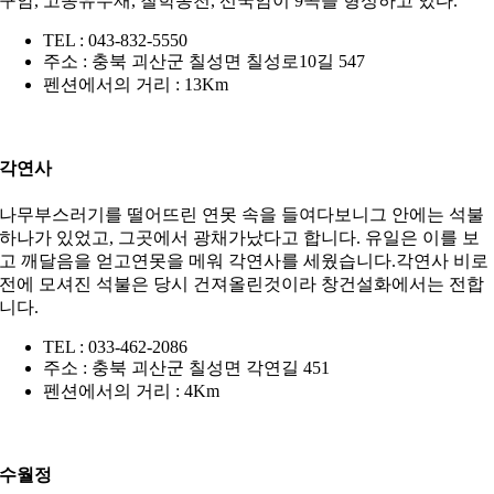
구암, 고송유수재, 칠학동천, 선국암이 9곡을 형성하고 있다.
TEL : 043-832-5550
주소 : 충북 괴산군 칠성면 칠성로10길 547
펜션에서의 거리 : 13Km
각연사
나무부스러기를 떨어뜨린 연못 속을 들여다보니그 안에는 석불
하나가 있었고, 그곳에서 광채가났다고 합니다. 유일은 이를 보
고 깨달음을 얻고연못을 메워 각연사를 세웠습니다.각연사 비로
전에 모셔진 석불은 당시 건져올린것이라 창건설화에서는 전합
니다.
TEL : 033-462-2086
주소 : 충북 괴산군 칠성면 각연길 451
펜션에서의 거리 : 4Km
수월정