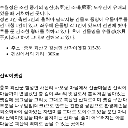
수월정은 조선 중기의 명신(名臣)인 소재(蘇齋) 노수신이 유배되
었을 때 거처하던 곳이다.
정면 3칸 측면 2칸의 홑처마 팔작지붕 건물로 중앙에 우물마루를
깐 대청 1칸이 있고, 좌우에 온돌방 각 1칸이 있으며 전면에 툇마
루를 둔 간소한 형태를 취하고 있다. 후에 건물명을 수월정(水月
亭)이라고 하여 그대로 전해오고 있다.
주소 : 충북 괴산군 칠성면 산막이옛길 315-38
펜션에서의 거리 : 30Km
산막이옛길
충북 괴산군 칠성면 사은리 사오랑 마을에서 산골마을인 산막이
마을까지 연결됐던 총 길이 4km의 옛길로서 흔적처럼 남아있는
옛길에 덧그림을 그리듯 그대로 복원된 산책로이며 옛길 구간 대
부분을 나무받침(데크)으로 만드는 친환경 공법으로 환경훼손을
최소화하여 살아있는 자연미를 그대로 보여주고 있을 뿐만 아니
라 산막이옛길을 따라 펼쳐지는 산과 물, 숲이 어우러지는 아름
다움은 괴산의 백미로 꼽을 수 있는 곳이다.